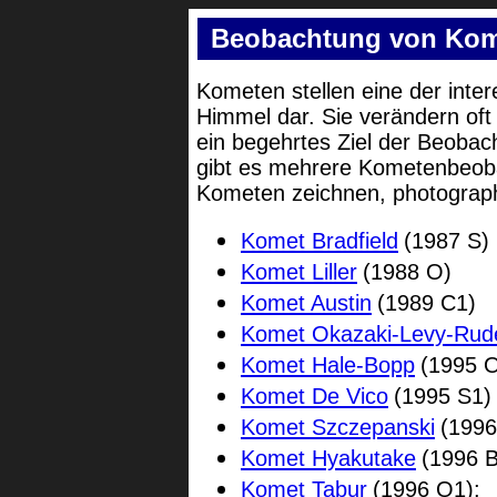
Beobachtung von Ko
Kometen stellen eine der inte
Himmel dar. Sie verändern oft
ein begehrtes Ziel der Beobac
gibt es mehrere Kometenbeobac
Kometen zeichnen, photograph
Komet Bradfield
(1987 S)
Komet Liller
(1988 O)
Komet Austin
(1989 C1)
Komet Okazaki-Levy-Rud
Komet Hale-Bopp
(1995 
Komet De Vico
(1995 S1)
Komet Szczepanski
(1996
Komet Hyakutake
(1996 
Komet Tabur
(1996 Q1):