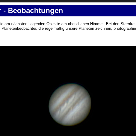
r - Beobachtungen
die am nächsten liegenden Objekte am abendlichen Himmel. Bei den Sternfr
e Planetenbeobachter, die regelmäßig unsere Planeten zeichnen, photographie