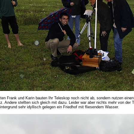
ten Frank und Karin bauten Ihr Teleskop noch nicht ab, sondern nutzen ein
. Andere stellten sich gleich mit dazu. Leider war aber nichts mehr von der 
ntergrund sehr idyllisch gelegen ein Friedhof mit fliesendem Wasser.