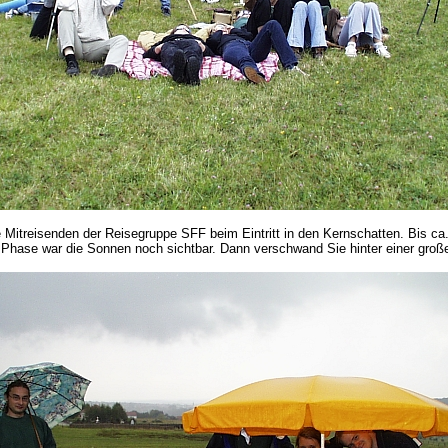
e Mitreisenden der Reisegruppe SFF beim Eintritt in den Kernschatten. Bis ca
n Phase war die Sonnen noch sichtbar. Dann verschwand Sie hinter einer gro