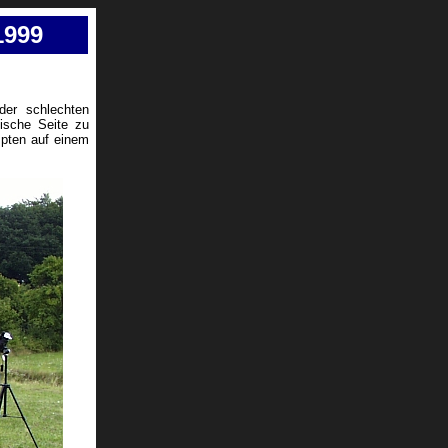
1999
der schlechten
ische Seite zu
mpten auf einem