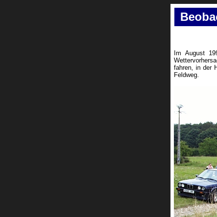
Beobac
Im August 199
Wettervorhers
fahren, in der
Feldweg.